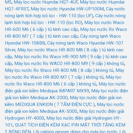
M5
,
Máy lọc nước Huyndai HQ7-4UF
,
Máy lọc nước Huyndai
HQ7-4FRST
,
Máy lọc nước Hyundai HW-UP100M
,
Cây nước
nóng lạnh tích hợp bộ lọc - HW-110 (lọc UF)
,
Cây nước nóng
lạnh tích hợp bộ lọc - HW-110 (lọc RO)
,
Máy lọc nước Waco
HR-600 M6 ( 6 cấp ) tủ kính cao cấp
,
Máy lọc nước Ro Waco
HR-800 M7 ( 7 cấp ) tủ kính cao cấp
,
Cây nóng lạnh Waco
Hyundai HW-108BB
,
Cây nóng lạnh Waco Hyundai HW-107
Silver
,
Máy lọc nước Waco HR-800 M8 ( 8 cấp ) tủ kính cao
cấp
,
Máy lọc nước Ro Waco HR-900 M9 ( 9 cấp ) tủ kính cao
cấp
,
Máy lọc nước Ro WACO HR-800 M9 ( 9 cấp ) không tủ
,
Máy lọc nước Ro Waco HR-800 M8 ( 8 cấp ) không tủ
,
Máy
lọc nước Ro Waco HR-800 M7 ( 7 cấp ) không tủ
,
Máy lọc
nước Ro Waco HR-800 M6 ( 6 cấp ) không tủ
,
Máy lọc nước
điện giải ion kiềm Mediqua IMPART MX99
,
Máy lọc nước điện
giải ion kiềm Mediqua AK-2000
,
Máy lọc nước điện giải ion
kiềm MEDIQUA ENKION ( 7 TẤM ĐIỆN CỰC )
,
Máy lọc nước
điện giải ion kiềm Mediqua AK-5000
,
Máy lọc nước điện giải
Hydrogen HY-4000
,
Máy lọc nước điện giải Hydrogen HY-
101
,
QUẠT TÍCH ĐIỆN KÈM XẠC PIN MẶT TRỜI TẶNG KÈM
2 BÓNG ĐÈN
,
Lõi catrion geyser dùng cho máy lọc nước
,
Lõi