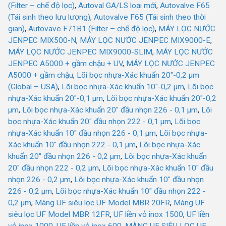
(Filter – chế độ lọc)
,
Autoval GA/LS loại mới
,
Autovalve F65
(Tái sinh theo lưu lượng)
,
Autovalve F65 (Tái sinh theo thời
gian)
,
Autovave F71B1 (Filter – chế độ lọc)
,
MÁY LỌC NƯỚC
JENPEC MIX500-N
,
MÁY LỌC NƯỚC JENPEC MIX9000-E
,
MÁY LỌC NƯỚC JENPEC MIX9000-SLIM
,
MÁY LỌC NƯỚC
JENPEC A5000 + gầm chậu + UV
,
MÁY LỌC NƯỚC JENPEC
A5000 + gầm chậu
,
Lõi bọc nhựa-Xác khuẩn 20"-0,2 µm
(Global – USA)
,
Lõi bọc nhựa-Xác khuẩn 10"-0,2 µm
,
Lõi bọc
nhựa-Xác khuẩn 20"-0,1 µm
,
Lõi bọc nhựa-Xác khuẩn 20"-0,2
µm
,
Lõi bọc nhựa-Xác khuẩn 20" đầu nhọn 226 - 0,1 µm
,
Lõi
bọc nhựa-Xác khuẩn 20" đầu nhọn 222 - 0,1 µm
,
Lõi bọc
nhựa-Xác khuẩn 10" đầu nhọn 226 - 0,1 µm
,
Lõi bọc nhựa-
Xác khuẩn 10" đầu nhọn 222 - 0,1 µm
,
Lõi bọc nhựa-Xác
khuẩn 20" đầu nhọn 226 - 0,2 µm
,
Lõi bọc nhựa-Xác khuẩn
20" đầu nhọn 222 - 0,2 µm
,
Lõi bọc nhựa-Xác khuẩn 10" đầu
nhọn 226 - 0,2 µm
,
Lõi bọc nhựa-Xác khuẩn 10" đầu nhọn
226 - 0,2 µm
,
Lõi bọc nhựa-Xác khuẩn 10" đầu nhọn 222 -
0,2 µm
,
Màng UF siêu lọc UF Model MBR 20FR
,
Màng UF
siêu lọc UF Model MBR 12FR
,
UF liền vỏ inox 1500
,
UF liền