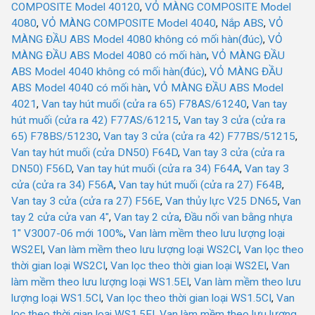
COMPOSITE Model 40120
,
VỎ MÀNG COMPOSITE Model
4080
,
VỎ MÀNG COMPOSITE Model 4040
,
Nắp ABS
,
VỎ
MÀNG ĐẦU ABS Model 4080 không có mối hàn(đúc)
,
VỎ
MÀNG ĐẦU ABS Model 4080 có mối hàn
,
VỎ MÀNG ĐẦU
ABS Model 4040 không có mối hàn(đúc)
,
VỎ MÀNG ĐẦU
ABS Model 4040 có mối hàn
,
VỎ MÀNG ĐẦU ABS Model
4021
,
Van tay hút muối (cửa ra 65) F78AS/61240
,
Van tay
hút muối (cửa ra 42) F77AS/61215
,
Van tay 3 cửa (cửa ra
65) F78BS/51230
,
Van tay 3 cửa (cửa ra 42) F77BS/51215
,
Van tay hút muối (cửa DN50) F64D
,
Van tay 3 cửa (cửa ra
DN50) F56D
,
Van tay hút muối (cửa ra 34) F64A
,
Van tay 3
cửa (cửa ra 34) F56A
,
Van tay hút muối (cửa ra 27) F64B
,
Van tay 3 cửa (cửa ra 27) F56E
,
Van thủy lực V25 DN65
,
Van
tay 2 cửa cửa van 4"
,
Van tay 2 cửa
,
Đầu nối van bằng nhựa
1" V3007-06 mới 100%
,
Van làm mềm theo lưu lượng loại
WS2EI
,
Van làm mềm theo lưu lượng loại WS2CI
,
Van lọc theo
thời gian loại WS2CI
,
Van lọc theo thời gian loại WS2EI
,
Van
làm mềm theo lưu lượng loại WS1.5EI
,
Van làm mềm theo lưu
lượng loại WS1.5CI
,
Van lọc theo thời gian loại WS1.5CI
,
Van
lọc theo thời gian loại WS1.5EI
,
Van làm mềm theo lưu lượng