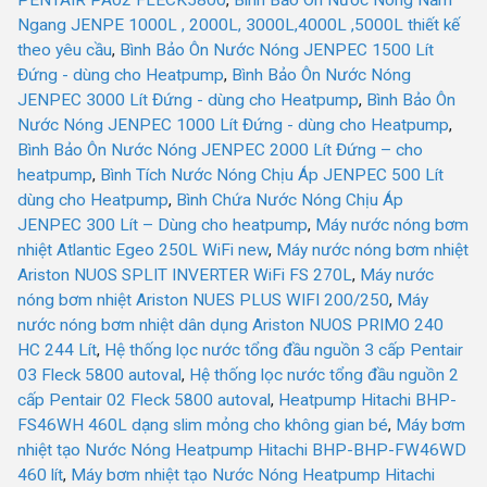
PENTAIR PA02 FLECK5800
,
Bình Bảo Ôn Nước Nóng Nằm
Ngang JENPE 1000L , 2000L, 3000L,4000L ,5000L thiết kế
theo yêu cầu
,
Bình Bảo Ôn Nước Nóng JENPEC 1500 Lít
Đứng - dùng cho Heatpump
,
Bình Bảo Ôn Nước Nóng
JENPEC 3000 Lít Đứng - dùng cho Heatpump
,
Bình Bảo Ôn
Nước Nóng JENPEC 1000 Lít Đứng - dùng cho Heatpump
,
Bình Bảo Ôn Nước Nóng JENPEC 2000 Lít Đứng – cho
heatpump
,
Bình Tích Nước Nóng Chịu Áp JENPEC 500 Lít
dùng cho Heatpump
,
Bình Chứa Nước Nóng Chịu Áp
JENPEC 300 Lít – Dùng cho heatpump
,
Máy nước nóng bơm
nhiệt Atlantic Egeo 250L WiFi new
,
Máy nước nóng bơm nhiệt
Ariston NUOS SPLIT INVERTER WiFi FS 270L
,
Máy nước
nóng bơm nhiệt Ariston NUES PLUS WIFI 200/250
,
Máy
nước nóng bơm nhiệt dân dụng Ariston NUOS PRIMO 240
HC 244 Lít
,
Hệ thống lọc nước tổng đầu nguồn 3 cấp Pentair
03 Fleck 5800 autoval
,
Hệ thống lọc nước tổng đầu nguồn 2
cấp Pentair 02 Fleck 5800 autoval
,
Heatpump Hitachi BHP-
FS46WH 460L dạng slim mỏng cho không gian bé
,
Máy bơm
nhiệt tạo Nước Nóng Heatpump Hitachi BHP-BHP-FW46WD
460 lít
,
Máy bơm nhiệt tạo Nước Nóng Heatpump Hitachi