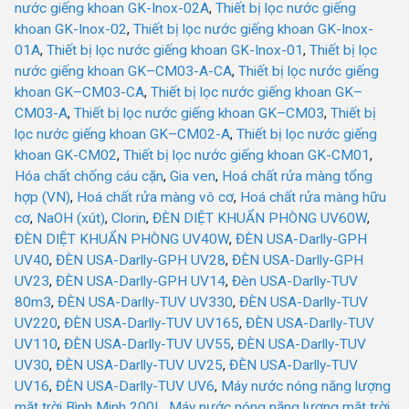
nước giếng khoan GK-Inox-02A
,
Thiết bị lọc nước giếng
khoan GK-Inox-02
,
Thiết bị lọc nước giếng khoan GK-Inox-
01A
,
Thiết bị lọc nước giếng khoan GK-Inox-01
,
Thiết bị lọc
nước giếng khoan GK–CM03-A-CA
,
Thiết bị lọc nước giếng
khoan GK–CM03-CA
,
Thiết bị lọc nước giếng khoan GK–
CM03-A
,
Thiết bị lọc nước giếng khoan GK–CM03
,
Thiết bị
lọc nước giếng khoan GK–CM02-A
,
Thiết bị lọc nước giếng
khoan GK-CM02
,
Thiết bị lọc nước giếng khoan GK-CM01
,
Hóa chất chống cáu cặn
,
Gia ven
,
Hoá chất rửa màng tổng
hợp (VN)
,
Hoá chất rửa màng vô cơ
,
Hoá chất rửa màng hữu
cơ
,
NaOH (xút)
,
Clorin
,
ĐÈN DIỆT KHUẨN PHÒNG UV60W
,
ĐÈN DIỆT KHUẨN PHÒNG UV40W
,
ĐÈN USA-Darlly-GPH
UV40
,
ĐÈN USA-Darlly-GPH UV28
,
ĐÈN USA-Darlly-GPH
UV23
,
ĐÈN USA-Darlly-GPH UV14
,
Đèn USA-Darlly-TUV
80m3
,
ĐÈN USA-Darlly-TUV UV330
,
ĐÈN USA-Darlly-TUV
UV220
,
ĐÈN USA-Darlly-TUV UV165
,
ĐÈN USA-Darlly-TUV
UV110
,
ĐÈN USA-Darlly-TUV UV55
,
ĐÈN USA-Darlly-TUV
UV30
,
ĐÈN USA-Darlly-TUV UV25
,
ĐÈN USA-Darlly-TUV
UV16
,
ĐÈN USA-Darlly-TUV UV6
,
Máy nước nóng năng lượng
mặt trời Bình Minh 200L
,
Máy nước nóng năng lượng mặt trời