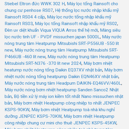
Stiebel Eltron đức WWK 302 H
,
Máy lọc tổng Rainsoft cho
chung cư penhose RS07
,
Hệ thống lọc nước nhập khẩu mỹ
Rainsoft RS04 4 cấp
,
Máy lọc nước tổng nhập khẩu mỹ
Rainsoft RS03
,
Máy lọc tổng Rainsoft nhập khẩu mỹ RS02
,
Đèn uv diệt khuẩn Viqua VIQUA Arros thế hệ mới
,
Màng siêu
lọc nước tinh UF - PVDF missuchen japan 5000L
,
Máy nước
nóng trung tâm Heatpump Mitsubishi SRT-P556UB -550 lít
new
,
Máy nước nóng trung tâm Heatpump Mitsubishi SRT-
P466UB -460 lít new
,
Máy nước nóng trung tâm Heatpump
Mitsubishi SRT-N376 -370 lít new 2024
,
Máy bơm nhiệt
heatump nước nóng tổng Daikin EQ37XV nhật bản
,
Máy bơm
nhiệt nước nóng tổng heatpump Daikin EQN46XV nhật bản
,
Máy nước nóng trung tâm Headpum DAIKIN-EQ46VV/460L
,
Máy nước nóng bơm nhiệt heatpump Sanden Sanco2 Nhật
bản
,
Bộ tiền xử lý máy ion kiềm tốt nhất Nano missuchen nhật
bản
,
Máy bơm nhiệt Heatpump công nhiệp to nhất JENPEC
KSPS-90KW
,
Máy bơm nhiệt Heatpump toà nhà khu nghỉ
dưỡng JENPEC KSPS-70KW
,
Máy bơm nhiệt Heatpump
công nhiệp chung cư mini cho thuê JENPEC KSPS-45KW
,