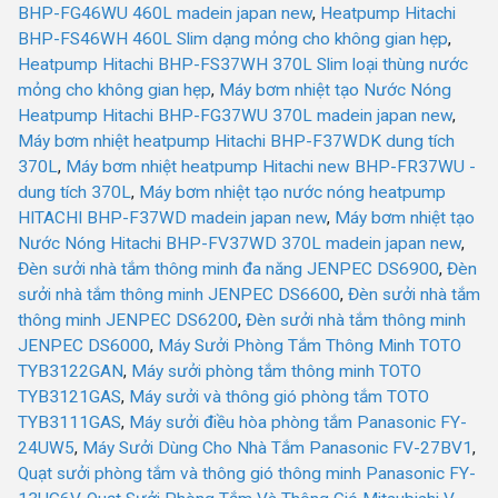
BHP-FG46WU 460L madein japan new
,
Heatpump Hitachi
BHP-FS46WH 460L Slim dạng mỏng cho không gian hẹp
,
Heatpump Hitachi BHP-FS37WH 370L Slim loại thùng nước
mỏng cho không gian hẹp
,
Máy bơm nhiệt tạo Nước Nóng
Heatpump Hitachi BHP-FG37WU 370L madein japan new
,
Máy bơm nhiệt heatpump Hitachi BHP-F37WDK dung tích
370L
,
Máy bơm nhiệt heatpump Hitachi new BHP-FR37WU -
dung tích 370L
,
Máy bơm nhiệt tạo nước nóng heatpump
HITACHI BHP-F37WD madein japan new
,
Máy bơm nhiệt tạo
Nước Nóng Hitachi BHP-FV37WD 370L madein japan new
,
Đèn sưởi nhà tắm thông minh đa năng JENPEC DS6900
,
Đèn
sưởi nhà tắm thông minh JENPEC DS6600
,
Đèn sưởi nhà tắm
thông minh JENPEC DS6200
,
Đèn sưởi nhà tắm thông minh
JENPEC DS6000
,
Máy Sưởi Phòng Tắm Thông Minh TOTO
TYB3122GAN
,
Máy sưởi phòng tắm thông minh TOTO
TYB3121GAS
,
Máy sưởi và thông gió phòng tắm TOTO
TYB3111GAS
,
Máy sưởi điều hòa phòng tắm Panasonic FY-
24UW5
,
Máy Sưởi Dùng Cho Nhà Tắm Panasonic FV-27BV1
,
Quạt sưởi phòng tắm và thông gió thông minh Panasonic FY-