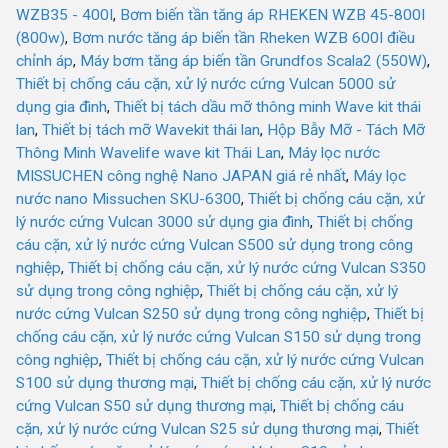
WZB35 - 400I
,
Bơm biến tần tăng áp RHEKEN WZB 45-800I
(800w)
,
Bơm nước tăng áp biến tần Rheken WZB 600I điều
chỉnh áp
,
Máy bơm tăng áp biến tần Grundfos Scala2 (550W)
,
Thiết bị chống cáu cặn, xử lý nước cứng Vulcan 5000 sử
dụng gia đình
,
Thiết bị tách dầu mỡ thông minh Wave kit thái
lan
,
Thiết bị tách mỡ Wavekit thái lan
,
Hộp Bẫy Mỡ - Tách Mỡ
Thông Minh Wavelife wave kit Thái Lan
,
Máy lọc nước
MISSUCHEN công nghệ Nano JAPAN giá rẻ nhất
,
Máy lọc
nước nano Missuchen SKU-6300
,
Thiết bị chống cáu cặn, xử
lý nước cứng Vulcan 3000 sử dụng gia đình
,
Thiết bị chống
cáu cặn, xử lý nước cứng Vulcan S500 sử dụng trong công
nghiệp
,
Thiết bị chống cáu cặn, xử lý nước cứng Vulcan S350
sử dụng trong công nghiệp
,
Thiết bị chống cáu cặn, xử lý
nước cứng Vulcan S250 sử dụng trong công nghiệp
,
Thiết bị
chống cáu cặn, xử lý nước cứng Vulcan S150 sử dụng trong
công nghiệp
,
Thiết bị chống cáu cặn, xử lý nước cứng Vulcan
S100 sử dụng thương mại
,
Thiết bị chống cáu cặn, xử lý nước
cứng Vulcan S50 sử dụng thương mại
,
Thiết bị chống cáu
cặn, xử lý nước cứng Vulcan S25 sử dụng thương mại
,
Thiết