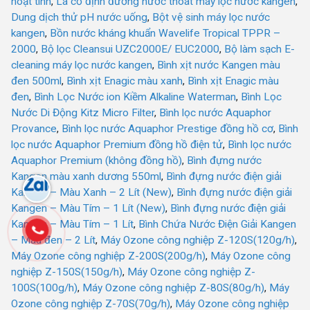
hoạt tính
,
Lá cố định đường nước thoát máy lọc nước kangen
,
Dung dịch thử pH nước uống
,
Bột vệ sinh máy lọc nước
kangen
,
Bồn nước kháng khuẩn Wavelife Tropical TPPR –
2000
,
Bộ lọc Cleansui UZC2000E/ EUC2000
,
Bộ làm sạch E-
cleaning máy lọc nước kangen
,
Bình xịt nước Kangen màu
đen 500ml
,
Bình xịt Enagic màu xanh
,
Bình xịt Enagic màu
đen
,
Bình Lọc Nước ion Kiềm Alkaline Waterman
,
Bình Lọc
Nước Di Động Kitz Micro Filter
,
Bình lọc nước Aquaphor
Provance
,
Bình lọc nước Aquaphor Prestige đồng hồ cơ
,
Bình
lọc nước Aquaphor Premium đồng hồ điện tử
,
Bình lọc nước
Aquaphor Premium (không đồng hồ)
,
Bình đựng nước
Kangen màu xanh dương 550ml
,
Bình đựng nước điện giải
Kangen – Màu Xanh – 2 Lít (New)
,
Bình đựng nước điện giải
Kangen – Màu Tím – 1 Lít (New)
,
Bình đựng nước điện giải
Kangen – Màu Tím – 1 Lít
,
Bình Chứa Nước Điện Giải Kangen
– Màu đen – 2 Lít
,
Máy Ozone công nghiệp Z-120S(120g/h)
,
Máy Ozone công nghiệp Z-200S(200g/h)
,
Máy Ozone công
nghiệp Z-150S(150g/h)
,
Máy Ozone công nghiệp Z-
100S(100g/h)
,
Máy Ozone công nghiệp Z-80S(80g/h)
,
Máy
Ozone công nghiệp Z-70S(70g/h)
,
Máy Ozone công nghiệp