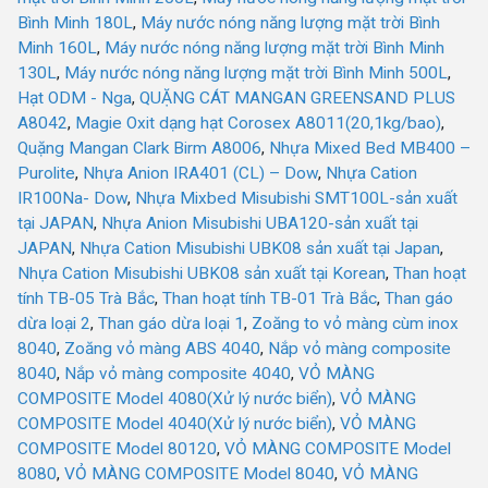
Bình Minh 180L
,
Máy nước nóng năng lượng mặt trời Bình
Minh 160L
,
Máy nước nóng năng lượng mặt trời Bình Minh
130L
,
Máy nước nóng năng lượng mặt trời Bình Minh 500L
,
Hạt ODM - Nga
,
QUẶNG CÁT MANGAN GREENSAND PLUS
A8042
,
Magie Oxit dạng hạt Corosex A8011(20,1kg/bao)
,
Quặng Mangan Clark Birm A8006
,
Nhựa Mixed Bed MB400 –
Purolite
,
Nhựa Anion IRA401 (CL) – Dow
,
Nhựa Cation
IR100Na- Dow
,
Nhựa Mixbed Misubishi SMT100L-sản xuất
tại JAPAN
,
Nhựa Anion Misubishi UBA120-sản xuất tại
JAPAN
,
Nhựa Cation Misubishi UBK08 sản xuất tại Japan
,
Nhựa Cation Misubishi UBK08 sản xuất tại Korean
,
Than hoạt
tính TB-05 Trà Bắc
,
Than hoạt tính TB-01 Trà Bắc
,
Than gáo
dừa loại 2
,
Than gáo dừa loại 1
,
Zoăng to vỏ màng cùm inox
8040
,
Zoăng vỏ màng ABS 4040
,
Nắp vỏ màng composite
8040
,
Nắp vỏ màng composite 4040
,
VỎ MÀNG
COMPOSITE Model 4080(Xử lý nước biển)
,
VỎ MÀNG
COMPOSITE Model 4040(Xử lý nước biển)
,
VỎ MÀNG
COMPOSITE Model 80120
,
VỎ MÀNG COMPOSITE Model
8080
,
VỎ MÀNG COMPOSITE Model 8040
,
VỎ MÀNG