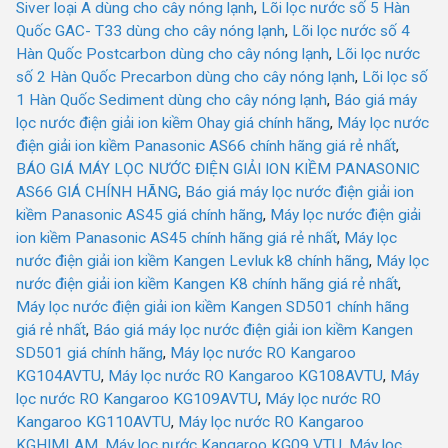
Siver loại A dùng cho cây nóng lạnh
,
Lõi lọc nước số 5 Hàn
Quốc GAC- T33 dùng cho cây nóng lạnh
,
Lõi lọc nước số 4
Hàn Quốc Postcarbon dùng cho cây nóng lạnh
,
Lõi lọc nước
số 2 Hàn Quốc Precarbon dùng cho cây nóng lạnh
,
Lõi lọc số
1 Hàn Quốc Sediment dùng cho cây nóng lạnh
,
Báo giá máy
lọc nước điện giải ion kiềm Ohay giá chính hãng
,
Máy lọc nước
điện giải ion kiềm Panasonic AS66 chính hãng giá rẻ nhất
,
BÁO GIÁ MÁY LỌC NƯỚC ĐIỆN GIẢI ION KIỀM PANASONIC
AS66 GIÁ CHÍNH HÃNG
,
Báo giá máy lọc nước điện giải ion
kiềm Panasonic AS45 giá chính hãng
,
Máy lọc nước điện giải
ion kiềm Panasonic AS45 chính hãng giá rẻ nhất
,
Máy lọc
nước điện giải ion kiềm Kangen Levluk k8 chính hãng
,
Máy lọc
nước điện giải ion kiềm Kangen K8 chính hãng giá rẻ nhất
,
Máy lọc nước điện giải ion kiềm Kangen SD501 chính hãng
giá rẻ nhất
,
Báo giá máy lọc nước điện giải ion kiềm Kangen
SD501 giá chính hãng
,
Máy lọc nước RO Kangaroo
KG104AVTU
,
Máy lọc nước RO Kangaroo KG108AVTU
,
Máy
lọc nước RO Kangaroo KG109AVTU
,
Máy lọc nước RO
Kangaroo KG110AVTU
,
Máy lọc nước RO Kangaroo
KGHIMLAM
,
Máy lọc nước Kangaroo KG09 VTU
,
Máy lọc