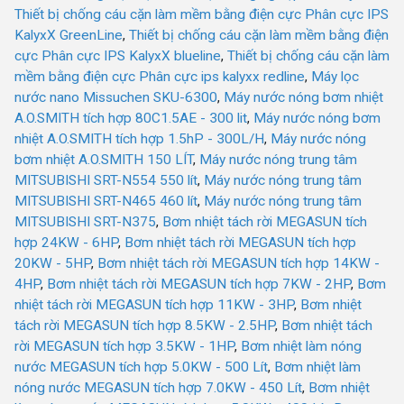
Thiết bị chống cáu cặn làm mềm bằng điện cực Phân cực IPS
KalyxX GreenLine
,
Thiết bị chống cáu cặn làm mềm bằng điện
cực Phân cực IPS KalyxX blueline
,
Thiết bị chống cáu cặn làm
mềm bằng điện cực Phân cực ips kalyxx redline
,
Máy lọc
nước nano Missuchen SKU-6300
,
Máy nước nóng bơm nhiệt
A.O.SMITH tích hợp 80C1.5AE - 300 lit
,
Máy nước nóng bơm
nhiệt A.O.SMITH tích hợp 1.5hP - 300L/H
,
Máy nước nóng
bơm nhiệt A.O.SMITH 150 LÍT
,
Máy nước nóng trung tâm
MITSUBISHI SRT-N554 550 lít
,
Máy nước nóng trung tâm
MITSUBISHI SRT-N465 460 lít
,
Máy nước nóng trung tâm
MITSUBISHI SRT-N375
,
Bơm nhiệt tách rời MEGASUN tích
hợp 24KW - 6HP
,
Bơm nhiệt tách rời MEGASUN tích hợp
20KW - 5HP
,
Bơm nhiệt tách rời MEGASUN tích hợp 14KW -
4HP
,
Bơm nhiệt tách rời MEGASUN tích hợp 7KW - 2HP
,
Bơm
nhiệt tách rời MEGASUN tích hợp 11KW - 3HP
,
Bơm nhiệt
tách rời MEGASUN tích hợp 8.5KW - 2.5HP
,
Bơm nhiệt tách
rời MEGASUN tích hợp 3.5KW - 1HP
,
Bơm nhiệt làm nóng
nước MEGASUN tích hợp 5.0KW - 500 Lít
,
Bơm nhiệt làm
nóng nước MEGASUN tích hợp 7.0KW - 450 Lít
,
Bơm nhiệt