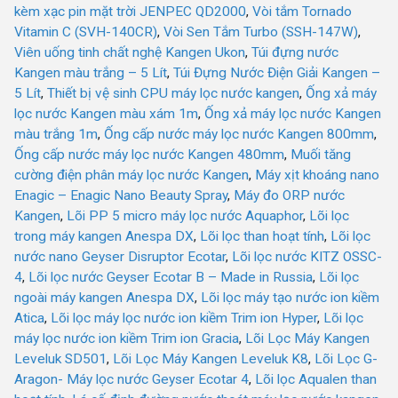
kèm xạc pin mặt trời JENPEC QD2000
,
Vòi tắm Tornado
Vitamin C (SVH-140CR)
,
Vòi Sen Tắm Turbo (SSH-147W)
,
Viên uống tinh chất nghệ Kangen Ukon
,
Túi đựng nước
Kangen màu trắng – 5 Lít
,
Túi Đựng Nước Điện Giải Kangen –
5 Lít
,
Thiết bị vệ sinh CPU máy lọc nước kangen
,
Ống xả máy
lọc nước Kangen màu xám 1m
,
Ống xả máy lọc nước Kangen
màu trắng 1m
,
Ống cấp nước máy lọc nước Kangen 800mm
,
Ống cấp nước máy lọc nước Kangen 480mm
,
Muối tăng
cường điện phân máy lọc nước Kangen
,
Máy xịt khoáng nano
Enagic – Enagic Nano Beauty Spray
,
Máy đo ORP nước
Kangen
,
Lõi PP 5 micro máy lọc nước Aquaphor
,
Lõi lọc
trong máy kangen Anespa DX
,
Lõi lọc than hoạt tính
,
Lõi lọc
nước nano Geyser Disruptor Ecotar
,
Lõi lọc nước KITZ OSSC-
4
,
Lõi lọc nước Geyser Ecotar B – Made in Russia
,
Lõi lọc
ngoài máy kangen Anespa DX
,
Lõi lọc máy tạo nước ion kiềm
Atica
,
Lõi lọc máy lọc nước ion kiềm Trim ion Hyper
,
Lõi lọc
máy lọc nước ion kiềm Trim ion Gracia
,
Lõi Lọc Máy Kangen
Leveluk SD501
,
Lõi Lọc Máy Kangen Leveluk K8
,
Lõi Lọc G-
Aragon- Máy lọc nước Geyser Ecotar 4
,
Lõi lọc Aqualen than