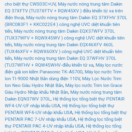
cho biệt thự CWS03C+UV
,
Máy nước nóng trung tâm Daikin
EQ 37XFTV (TU37XFTV + RQW45XV ) điều khiển từ xa trên
điện thoại
,
Máy nước nóng trung tâm Daikin EQ 37XFHV 370L
(BRC083F1 + KKC022E4 ) công nghệ UVC diệt khuẩn tiên
tiến
,
Máy nước nóng trung tâm Daikin EQX37WFV 370L
(TUX37WFV + RQWX45WV ) công nghệ UVC diệt khuẩn tiên
tiến
,
Máy nước nóng trung tâm Daikin EQX46XFV 460L
(TUX46XFV + RQWX60XV ) công nghệ UVC diệt khuẩn tiên
tiến
,
Máy nước nóng trung tâm Daikin EQ 37WFHV 370L
(TU37WFHV + RQW45WHV-điều khiển từ xa
,
Máy lọc nước
điện giải ion kiềm Panasonic TK-AS700
,
Máy lọc nước Trim
Ion TI-9000 Nhật Bản dùng điện 110V
,
Máy Lọc Nước Trim
Ion Neo Giàu Hydro Nhật Bản
,
Máy lọc nước Trim Ion Grace
Giàu Hydro Nhập khẩu Nhật Bản
,
Máy nước nóng trung tâm
Daikin EQN37WV 370L
,
Hệ thống lọc tổng biệt thự PENTAIR
WF4-UV-UF nhập khẩu USA
,
Hệ thống lọc tổng biệt thự
PENTAIR WF4-UV nhập khẩu USA
,
Hệ thống lọc tổng biệt thự
PENTAIR PAC 7-UV nhập khẩu USA
,
Hệ thống lọc tổng biệt
thự PENTAIR PAC 4-UV nhập khẩu USA
,
Hệ thống lọc tổng