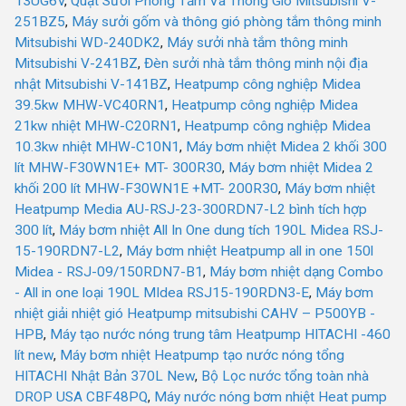
13UG6V
,
Quạt Sưởi Phòng Tắm Và Thông Gió Mitsubishi V-
251BZ5
,
Máy sưởi gốm và thông gió phòng tắm thông minh
Mitsubishi WD-240DK2
,
Máy sưởi nhà tắm thông minh
Mitsubishi V-241BZ
,
Đèn sưởi nhà tắm thông minh nội địa
nhật Mitsubishi V-141BZ
,
Heatpump công nghiệp Midea
39.5kw MHW-VC40RN1
,
Heatpump công nghiệp Midea
21kw nhiệt MHW-C20RN1
,
Heatpump công nghiệp Midea
10.3kw nhiệt MHW-C10N1
,
Máy bơm nhiệt Midea 2 khối 300
lít MHW-F30WN1E+ MT- 300R30
,
Máy bơm nhiệt Midea 2
khối 200 lít MHW-F30WN1E +MT- 200R30
,
Máy bơm nhiệt
Heatpump Media AU-RSJ-23-300RDN7-L2 bình tích hợp
300 lít
,
Máy bơm nhiệt All In One dung tích 190L Midea RSJ-
15-190RDN7-L2
,
Máy bơm nhiệt Heatpump all in one 150l
Midea - RSJ-09/150RDN7-B1
,
Máy bơm nhiệt dạng Combo
- All in one loại 190L MIdea RSJ15-190RDN3-E
,
Máy bơm
nhiệt giải nhiệt gió Heatpump mitsubishi CAHV – P500YB -
HPB
,
Máy tạo nước nóng trung tâm Heatpump HITACHI -460
lít new
,
Máy bơm nhiệt Heatpump tạo nước nóng tổng
HITACHI Nhật Bản 370L New
,
Bộ Lọc nước tổng toàn nhà
DROP USA CBF48PQ
,
Máy nước nóng bơm nhiệt Heat pump