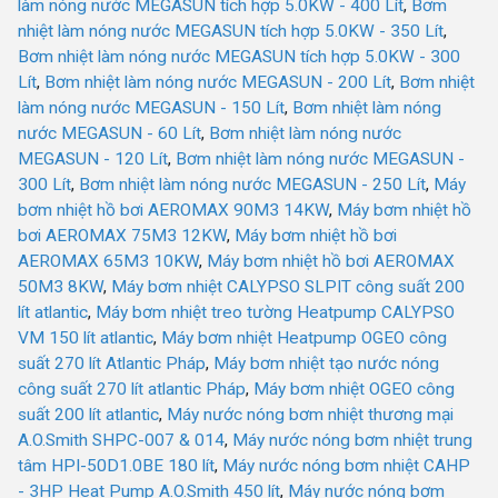
làm nóng nước MEGASUN tích hợp 5.0KW - 400 Lít
,
Bơm
nhiệt làm nóng nước MEGASUN tích hợp 5.0KW - 350 Lít
,
Bơm nhiệt làm nóng nước MEGASUN tích hợp 5.0KW - 300
Lít
,
Bơm nhiệt làm nóng nước MEGASUN - 200 Lít
,
Bơm nhiệt
làm nóng nước MEGASUN - 150 Lít
,
Bơm nhiệt làm nóng
nước MEGASUN - 60 Lít
,
Bơm nhiệt làm nóng nước
MEGASUN - 120 Lít
,
Bơm nhiệt làm nóng nước MEGASUN -
300 Lít
,
Bơm nhiệt làm nóng nước MEGASUN - 250 Lít
,
Máy
bơm nhiệt hồ bơi AEROMAX 90M3 14KW
,
Máy bơm nhiệt hồ
bơi AEROMAX 75M3 12KW
,
Máy bơm nhiệt hồ bơi
AEROMAX 65M3 10KW
,
Máy bơm nhiệt hồ bơi AEROMAX
50M3 8KW
,
Máy bơm nhiệt CALYPSO SLPIT công suất 200
lít atlantic
,
Máy bơm nhiệt treo tường Heatpump CALYPSO
VM 150 lít atlantic
,
Máy bơm nhiệt Heatpump OGEO công
suất 270 lít Atlantic Pháp
,
Máy bơm nhiệt tạo nước nóng
công suất 270 lít atlantic Pháp
,
Máy bơm nhiệt OGEO công
suất 200 lít atlantic
,
Máy nước nóng bơm nhiệt thương mại
A.O.Smith SHPC-007 & 014
,
Máy nước nóng bơm nhiệt trung
tâm HPI-50D1.0BE 180 lít
,
Máy nước nóng bơm nhiệt CAHP
- 3HP Heat Pump A.O.Smith 450 lít
,
Máy nước nóng bơm