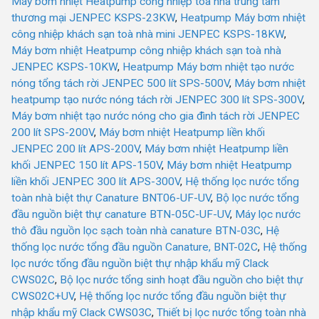
Máy bơm nhiệt Heatpump công nhiệp toà nhà trung tâm
thương mại JENPEC KSPS-23KW
,
Heatpump Máy bơm nhiệt
công nhiệp khách sạn toà nhà mini JENPEC KSPS-18KW
,
Máy bơm nhiệt Heatpump công nhiệp khách sạn toà nhà
JENPEC KSPS-10KW
,
Heatpump Máy bơm nhiệt tạo nước
nóng tổng tách rời JENPEC 500 lít SPS-500V
,
Máy bơm nhiệt
heatpump tạo nước nóng tách rời JENPEC 300 lít SPS-300V
,
Máy bơm nhiệt tạo nước nóng cho gia đình tách rời JENPEC
200 lít SPS-200V
,
Máy bơm nhiệt Heatpump liền khối
JENPEC 200 lít APS-200V
,
Máy bơm nhiệt Heatpump liền
khối JENPEC 150 lít APS-150V
,
Máy bơm nhiệt Heatpump
liền khối JENPEC 300 lít APS-300V
,
Hệ thống lọc nước tổng
toàn nhà biệt thự Canature BNT06-UF-UV
,
Bộ lọc nước tổng
đầu nguồn biệt thự canature BTN-05C-UF-UV
,
Máy lọc nước
thô đầu nguồn lọc sạch toàn nhà canature BTN-03C
,
Hệ
thống lọc nước tổng đầu nguồn Canature, BNT-02C
,
Hệ thống
lọc nước tổng đầu nguồn biệt thự nhập khẩu mỹ Clack
CWS02C
,
Bộ lọc nước tổng sinh hoạt đầu nguồn cho biệt thự
CWS02C+UV
,
Hệ thống lọc nước tổng đầu nguồn biệt thự
nhập khẩu mỹ Clack CWS03C
,
Thiết bị lọc nước tổng toàn nhà