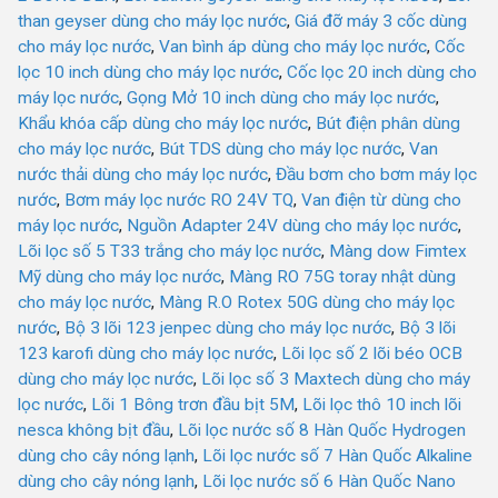
than geyser dùng cho máy lọc nước
,
Giá đỡ máy 3 cốc dùng
cho máy lọc nước
,
Van bình áp dùng cho máy lọc nước
,
Cốc
lọc 10 inch dùng cho máy lọc nước
,
Cốc lọc 20 inch dùng cho
máy lọc nước
,
Gọng Mở 10 inch dùng cho máy lọc nước
,
Khẩu khóa cấp dùng cho máy lọc nước
,
Bút điện phân dùng
cho máy lọc nước
,
Bút TDS dùng cho máy lọc nước
,
Van
nước thải dùng cho máy lọc nước
,
Đầu bơm cho bơm máy lọc
nước
,
Bơm máy lọc nước RO 24V TQ
,
Van điện từ dùng cho
máy lọc nước
,
Nguồn Adapter 24V dùng cho máy lọc nước
,
Lõi lọc số 5 T33 trắng cho máy lọc nước
,
Màng dow Fimtex
Mỹ dùng cho máy lọc nước
,
Màng RO 75G toray nhật dùng
cho máy lọc nước
,
Màng R.O Rotex 50G dùng cho máy lọc
nước
,
Bộ 3 lõi 123 jenpec dùng cho máy lọc nước
,
Bộ 3 lõi
123 karofi dùng cho máy lọc nước
,
Lõi lọc số 2 lõi béo OCB
dùng cho máy lọc nước
,
Lõi lọc số 3 Maxtech dùng cho máy
lọc nước
,
Lõi 1 Bông trơn đầu bịt 5M
,
Lõi lọc thô 10 inch lõi
nesca không bịt đầu
,
Lõi lọc nước số 8 Hàn Quốc Hydrogen
dùng cho cây nóng lạnh
,
Lõi lọc nước số 7 Hàn Quốc Alkaline
dùng cho cây nóng lạnh
,
Lõi lọc nước số 6 Hàn Quốc Nano