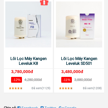
Lõi Lọc Máy Kangen
Lõi Lọc Máy Kangen
Leveluk K8
Leveluk SD501
3,780,000đ
3,480,000đ
4,280,000đ
3,880,000đ
-12%
-11%
Đã xem(1129)
Đã xem(1208)
Chia sẻ:
Facebook
,
Twitter
,
Google