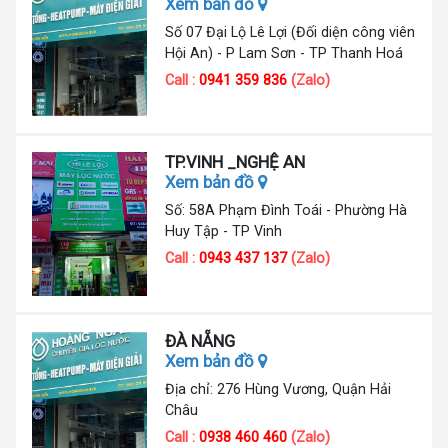
Xem bản đồ
Số 07 Đại Lộ Lê Lợi (Đối diện công viên
Hội An) - P Lam Sơn - TP Thanh Hoá
Call :
0941 359 836
(Zalo)
TP.VINH _NGHỆ AN
Xem bản đồ
Số: 58A Phạm Đình Toái - Phường Hà
Huy Tập - TP Vinh
Call :
0943 437 137
(Zalo)
ĐÀ NẴNG
Xem bản đồ
Địa chỉ: 276 Hùng Vương, Quận Hải
Châu
Call :
0938 460 460
(Zalo)