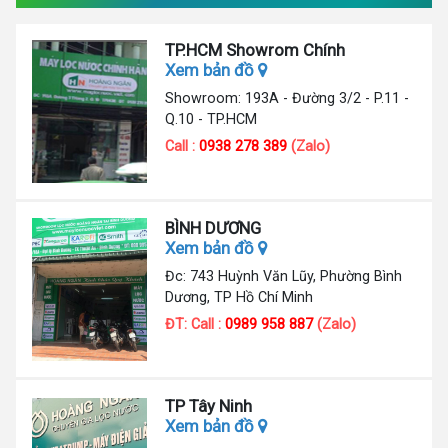
TP.HCM Showrom Chính
Xem bản đồ
Showroom: 193A - Đường 3/2 - P.11 -
Q.10 - TP.HCM
Call :
0938 278 389
(Zalo)
BÌNH DƯƠNG
Xem bản đồ
Đc: 743 Huỳnh Văn Lũy, Phường Bình
Dương, TP Hồ Chí Minh
ĐT: Call :
0989 958 887
(Zalo)
TP Tây Ninh
Xem bản đồ