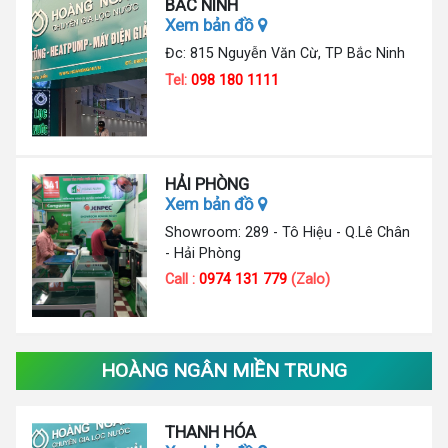
BẮC NINH
Xem bản đồ
Đc: 815 Nguyễn Văn Cừ, TP Bắc Ninh
Tel:
098 180 1111
HẢI PHÒNG
Xem bản đồ
Showroom: 289 - Tô Hiệu - Q.Lê Chân
- Hải Phòng
Call :
0974 131 779
(Zalo)
HOÀNG NGÂN MIỀN TRUNG
THANH HÓA