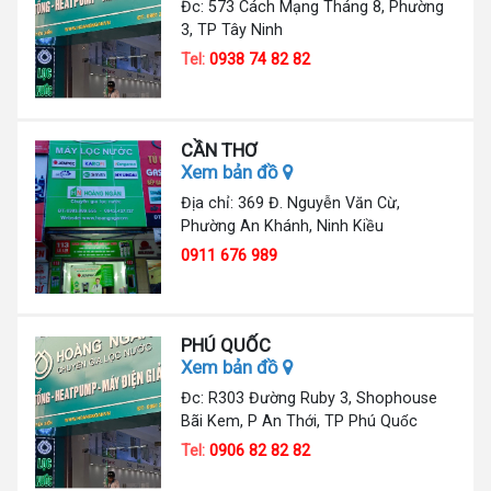
Đc: 573 Cách Mạng Tháng 8, Phường
3, TP Tây Ninh
Tel:
0938 74 82 82
CẦN THƠ
Xem bản đồ
Địa chỉ: 369 Đ. Nguyễn Văn Cừ,
Phường An Khánh, Ninh Kiều
0911 676 989
PHÚ QUỐC
Xem bản đồ
Đc: R303 Đường Ruby 3, Shophouse
Bãi Kem, P An Thới, TP Phú Quốc
Tel:
0906 82 82 82