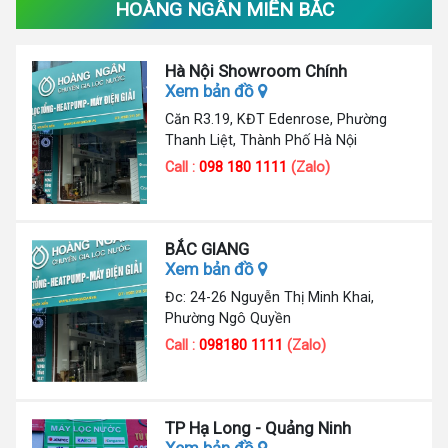
HOÀNG NGÂN MIỀN BẮC
Hà Nội Showroom Chính
Xem bản đồ
Căn R3.19, KĐT Edenrose, Phường
Thanh Liệt, Thành Phố Hà Nội
Call :
098 180 1111
(Zalo)
BẮC GIANG
Xem bản đồ
Đc: 24-26 Nguyễn Thị Minh Khai,
Phường Ngô Quyền
Call :
098180 1111
(Zalo)
TP Hạ Long - Quảng Ninh
Xem bản đồ