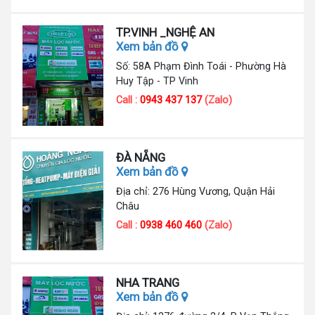
TP.VINH _NGHỆ AN
Xem bản đồ
Số: 58A Phạm Đình Toái - Phường Hà
Huy Tập - TP Vinh
Call :
0943 437 137
(Zalo)
ĐÀ NẴNG
Xem bản đồ
Địa chỉ: 276 Hùng Vương, Quận Hải
Châu
Call :
0938 460 460
(Zalo)
NHA TRANG
Xem bản đồ