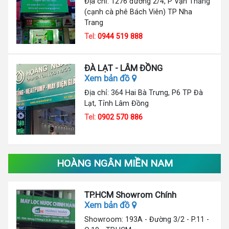
Địa chỉ: 1276 đường 2/4, P Vạn Thắng
(cạnh cà phê Bách Viên) TP Nha
Trang
Tel:
0944 519 888
ĐÀ LẠT - LÂM ĐỒNG
Xem bản đồ
Địa chỉ: 364 Hai Bà Trưng, P6 TP Đà
Lạt, Tỉnh Lâm Đồng
Tel:
0902 570 886
HOÀNG NGÂN MIỀN NAM
TP.HCM Showrom Chính
Xem bản đồ
Showroom: 193A - Đường 3/2 - P.11 -