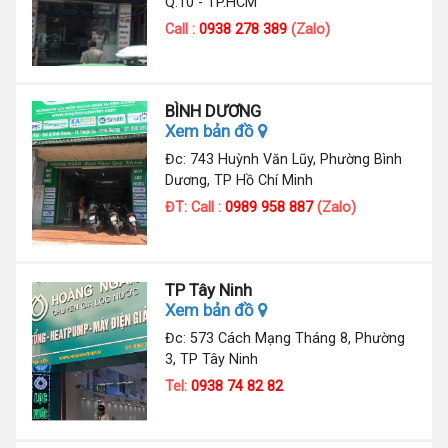
Q.10 - TP.HCM
Call :
0938 278 389
(Zalo)
BÌNH DƯƠNG
Xem bản đồ
Đc: 743 Huỳnh Văn Lũy, Phường Bình
Dương, TP Hồ Chí Minh
ĐT: Call :
0989 958 887
(Zalo)
TP Tây Ninh
Xem bản đồ
Đc: 573 Cách Mạng Tháng 8, Phường
3, TP Tây Ninh
Tel:
0938 74 82 82