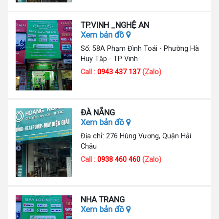
TP.VINH _NGHỆ AN
Xem bản đồ
Số: 58A Phạm Đình Toái - Phường Hà
Huy Tập - TP Vinh
Call :
0943 437 137
(Zalo)
ĐÀ NẴNG
Xem bản đồ
Địa chỉ: 276 Hùng Vương, Quận Hải
Châu
Call :
0938 460 460
(Zalo)
NHA TRANG
Xem bản đồ