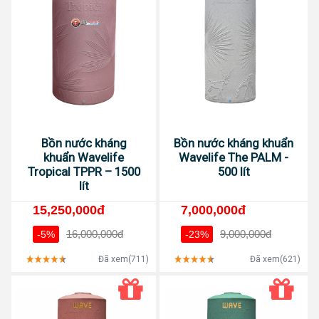
Bồn nước kháng
Bồn nước kháng khuẩn
khuẩn Wavelife
Wavelife The PALM -
Tropical TPPR – 1500
500 lít
lít
15,250,000đ
7,000,000đ
16,000,000đ
9,000,000đ
-5%
-23%
Đã xem(711)
Đã xem(621)