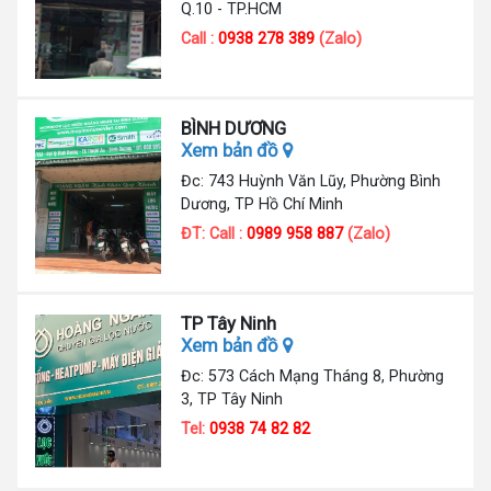
Q.10 - TP.HCM
Call :
0938 278 389
(Zalo)
BÌNH DƯƠNG
Xem bản đồ
Đc: 743 Huỳnh Văn Lũy, Phường Bình
Dương, TP Hồ Chí Minh
ĐT: Call :
0989 958 887
(Zalo)
TP Tây Ninh
Xem bản đồ
Đc: 573 Cách Mạng Tháng 8, Phường
3, TP Tây Ninh
Tel:
0938 74 82 82