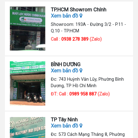
TP.HCM Showrom Chính
Xem bản đồ
Showroom: 193A - Đường 3/2 - P.11 -
Q.10 - TP.HCM
Call :
0938 278 389
(Zalo)
BÌNH DƯƠNG
Xem bản đồ
Đc: 743 Huỳnh Văn Lũy, Phường Bình
Dương, TP Hồ Chí Minh
ĐT: Call :
0989 958 887
(Zalo)
TP Tây Ninh
Xem bản đồ
Đc: 573 Cách Mạng Tháng 8, Phường