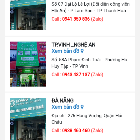
Số 07 Đại Lộ Lê Lợi (Đối diện công viên
Hội An) - P Lam Sơn - TP Thanh Hoá
Call :
0941 359 836
(Zalo)
TP.VINH _NGHỆ AN
Xem bản đồ
Số: 58A Phạm Đình Toái - Phường Hà
Huy Tập - TP Vinh
Call :
0943 437 137
(Zalo)
ĐÀ NẴNG
Xem bản đồ
Địa chỉ: 276 Hùng Vương, Quận Hải
Châu
Call :
0938 460 460
(Zalo)