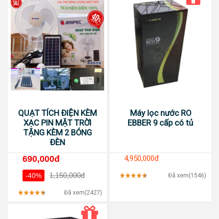
QUẠT TÍCH ĐIỆN KÈM
Máy lọc nước RO
XẠC PIN MẶT TRỜI
EBBER 9 cấp có tủ
TẶNG KÈM 2 BÓNG
ĐÈN
690,000đ
4,950,000đ
1,150,000đ
-40%
Đã xem(1546)
Đã xem(2427)