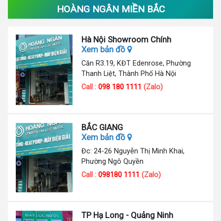
HOÀNG NGÂN MIỀN BẮC
Hà Nội Showroom Chính
Xem bản đồ
Căn R3.19, KĐT Edenrose, Phường
Thanh Liệt, Thành Phố Hà Nội
Call :
098 180 1111
(Zalo)
BẮC GIANG
Xem bản đồ
Đc: 24-26 Nguyễn Thị Minh Khai,
Phường Ngô Quyền
Call :
098180 1111
(Zalo)
TP Hạ Long - Quảng Ninh