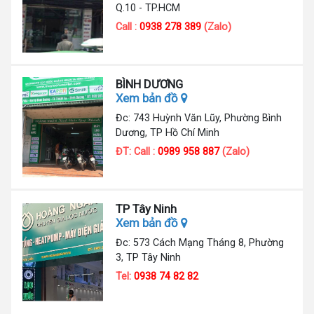
Q.10 - TP.HCM
Call :
0938 278 389
(Zalo)
BÌNH DƯƠNG
Xem bản đồ
Đc: 743 Huỳnh Văn Lũy, Phường Bình
Dương, TP Hồ Chí Minh
ĐT: Call :
0989 958 887
(Zalo)
TP Tây Ninh
Xem bản đồ
Đc: 573 Cách Mạng Tháng 8, Phường
3, TP Tây Ninh
Tel:
0938 74 82 82