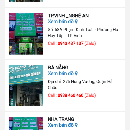
TP.VINH _NGHỆ AN
Xem bản đồ
Số: 58A Phạm Đình Toái - Phường Hà
Huy Tập - TP Vinh
Call :
0943 437 137
(Zalo)
ĐÀ NẴNG
Xem bản đồ
Địa chỉ: 276 Hùng Vương, Quận Hải
Châu
Call :
0938 460 460
(Zalo)
NHA TRANG
Xem bản đồ