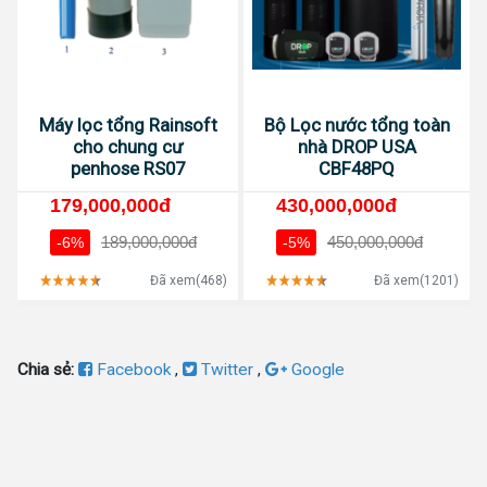
Máy lọc tổng Rainsoft
Bộ Lọc nước tổng toàn
cho chung cư
nhà DROP USA
penhose RS07
CBF48PQ
179,000,000đ
430,000,000đ
189,000,000đ
450,000,000đ
-6%
-5%
Đã xem(468)
Đã xem(1201)
Chia sẻ:
Facebook
,
Twitter
,
Google