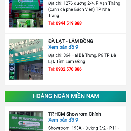
Địa chỉ: 1276 đường 2/4, P Vạn Thắng
(cạnh cà phê Bách Viên) TP Nha
Trang
Tel:
0944 519 888
ĐÀ LẠT - LÂM ĐỒNG
Xem bản đồ
Địa chỉ: 364 Hai Bà Trưng, P6 TP Đà
Lạt, Tỉnh Lâm Đồng
Tel:
0902 570 886
HOÀNG NGÂN MIỀN NAM
TP.HCM Showrom Chính
Xem bản đồ
Showroom: 193A - Đường 3/2 - P.11 -