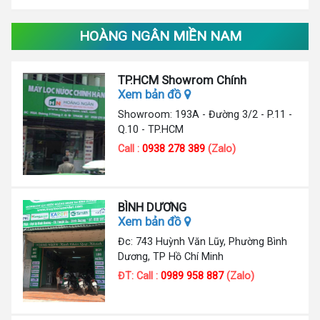
HOÀNG NGÂN MIỀN NAM
TP.HCM Showrom Chính
Xem bản đồ
Showroom: 193A - Đường 3/2 - P.11 -
Q.10 - TP.HCM
Call :
0938 278 389
(Zalo)
BÌNH DƯƠNG
Xem bản đồ
Đc: 743 Huỳnh Văn Lũy, Phường Bình
Dương, TP Hồ Chí Minh
ĐT: Call :
0989 958 887
(Zalo)