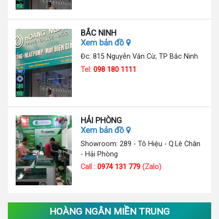
BẮC NINH
Xem bản đồ
Đc: 815 Nguyễn Văn Cừ, TP Bắc Ninh
Tel:
098 180 1111
HẢI PHÒNG
Xem bản đồ
Showroom: 289 - Tô Hiệu - Q.Lê Chân
- Hải Phòng
Call :
0974 131 779
(Zalo)
HOÀNG NGÂN MIỀN TRUNG