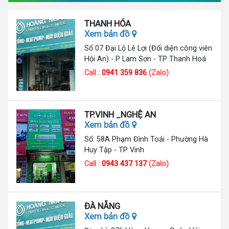
THANH HÓA
Xem bản đồ
Số 07 Đại Lộ Lê Lợi (Đối diện công viên
Hội An) - P Lam Sơn - TP Thanh Hoá
Call :
0941 359 836
(Zalo)
TP.VINH _NGHỆ AN
Xem bản đồ
Số: 58A Phạm Đình Toái - Phường Hà
Huy Tập - TP Vinh
Call :
0943 437 137
(Zalo)
ĐÀ NẴNG
Xem bản đồ