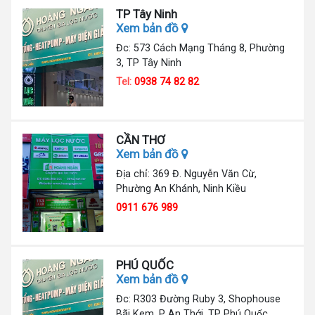
TP Tây Ninh
Xem bản đồ
Đc: 573 Cách Mạng Tháng 8, Phường
3, TP Tây Ninh
Tel:
0938 74 82 82
CẦN THƠ
Xem bản đồ
Địa chỉ: 369 Đ. Nguyễn Văn Cừ,
Phường An Khánh, Ninh Kiều
0911 676 989
PHÚ QUỐC
Xem bản đồ
Đc: R303 Đường Ruby 3, Shophouse
Bãi Kem, P An Thới, TP Phú Quốc