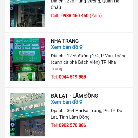
Địa chỉ: 276 Hùng Vương, Quận Hải
Châu
Call :
0938 460 460
(Zalo)
NHA TRANG
Xem bản đồ
Địa chỉ: 1276 đường 2/4, P Vạn Thắng
(cạnh cà phê Bách Viên) TP Nha
Trang
Tel:
0944 519 888
ĐÀ LẠT - LÂM ĐỒNG
Xem bản đồ
Địa chỉ: 364 Hai Bà Trưng, P6 TP Đà
Lạt, Tỉnh Lâm Đồng
Tel:
0902 570 886