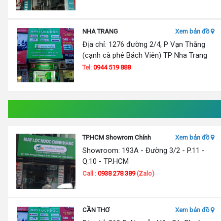
NHA TRANG
Xem bản đồ
Địa chỉ: 1276 đường 2/4, P Vạn Thắng
(cạnh cà phê Bách Viên) TP Nha Trang
Tel:
0944 519 888
TP.HCM Showrom Chính
Xem bản đồ
Showroom: 193A - Đường 3/2 - P.11 -
Q.10 - TP.HCM
Call :
0938 278 389
(Zalo)
CẦN THƠ
Xem bản đồ