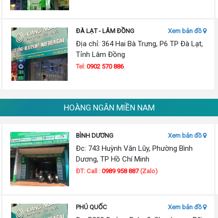
ĐÀ LẠT - LÂM ĐỒNG
Xem bản đồ
Địa chỉ: 364 Hai Bà Trưng, P6 TP Đà Lạt,
Tỉnh Lâm Đồng
Tel:
0902 570 886
HOÀNG NGÂN MIỀN NAM
BÌNH DƯƠNG
Xem bản đồ
Đc: 743 Huỳnh Văn Lũy, Phường Bình
Dương, TP Hồ Chí Minh
ĐT: Call :
0989 958 887
(Zalo)
PHÚ QUỐC
Xem bản đồ