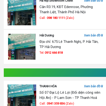
Hà Nội Showroom Chính
Xem bản đồ
Căn R3.19, KĐT Edenrose, Phường
Thanh Liệt, Thành Phố Hà Nội
Call :
098 180 1111
(Zalo)
Hải Dương
Xem bản đồ
Địa chỉ: 675 Lê Thanh Nghị, P. Hải Tân,
TP Hải Dương
Tel:
0912 666 818
THANH HÓA
Xem bản đồ
Số 07 Đại Lộ Lê Lợi (Đối diện công viên
Hội An) - P Lam Sơn - TP Thanh Hoá
Call :
0941 359 836
(Zalo)