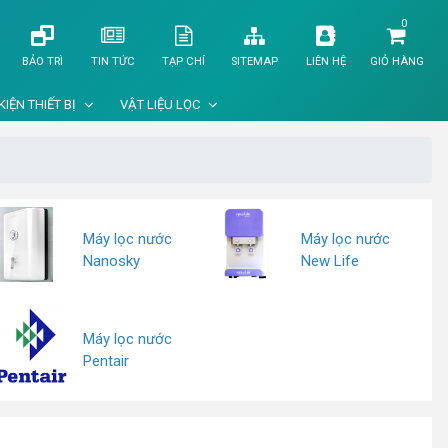
0
BẢO TRÌ
TIN TỨC
TẠP CHÍ
SITEMAP
LIÊN HỆ
GIỎ HÀNG
KIỆN THIẾT BỊ
VẬT LIỆU LỌC
Máy lọc nước
Máy lọc nước
Nanosky
New Life
Máy lọc nước
Pentair