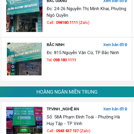
BẮC GIANG
Xem bản đồ
Đc: 24-26 Nguyễn Thị Minh Khai, Phường
Ngô Quyền
Call :
098180 1111
(Zalo)
BẮC NINH
Xem bản đồ
Đc: 815 Nguyễn Văn Cừ, TP Bắc Ninh
Tel:
098 180 1111
HOÀNG NGÂN MIỀN TRUNG
TP.VINH _NGHỆ AN
Xem bản đồ
Số: 58A Phạm Đình Toái - Phường Hà
Huy Tập - TP Vinh
Call :
0943 437 137
(Zalo)