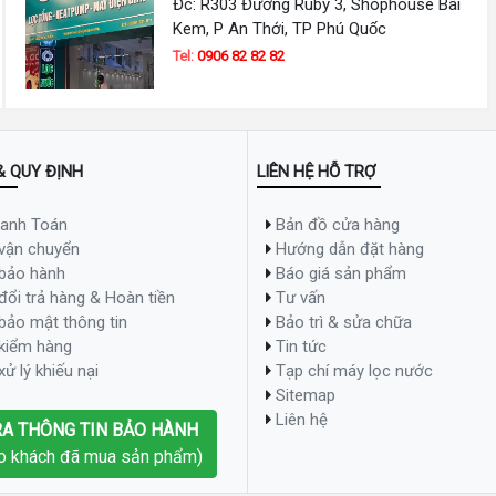
Đc: R303 Đường Ruby 3, Shophouse Bãi
Kem, P An Thới, TP Phú Quốc
Tel:
0906 82 82 82
& QUY ĐỊNH
LIÊN HỆ HỖ TRỢ
hanh Toán
Bản đồ cửa hàng
 vận chuyển
Hướng dẫn đặt hàng
Đơn giá
 bảo hành
Báo giá sản phẩm
đổi trả hàng & Hoàn tiền
Tư vấn
lack
149,000,000đ
bảo mật thông tin
Bảo trì & sửa chữa
 kiểm hàng
Tin tức
4,100,000đ
ử lý khiếu nại
Tạp chí máy lọc nước
Sitemap
280,000đ
Liên hệ
RA THÔNG TIN BẢO HÀNH
o khách đã mua sản phẩm)