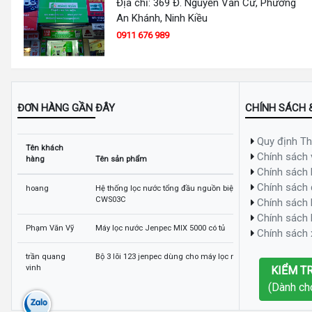
Địa chỉ: 369 Đ. Nguyễn Văn Cừ, Phường
An Khánh, Ninh Kiều
0911 676 989
ĐƠN HÀNG GẦN ĐÂY
CHÍNH SÁCH 
Quy định T
Tên khách
Chính sách
hàng
Tên sản phẩm
Chính sách
Chính sách 
hoang
Hệ thống lọc nước tổng đầu nguồn biệt thự nhập khẩu mỹ C
CWS03C
Chính sách 
Chính sách
Phạm Văn Vỹ
Máy lọc nước Jenpec MIX 5000 có tủ
Chính sách x
trần quang
Bộ 3 lõi 123 jenpec dùng cho máy lọc nước
vinh
KIỂM T
(Dành ch