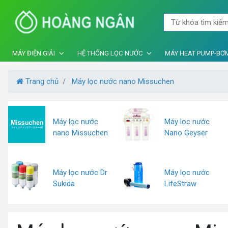
MÁY ĐIỆN GIẢI
HỆ THỐNG LỌC NƯỚC
MÁY HEAT PUMP-BƠM
Trang chủ
Máy lọc nước nano Missuchen
Máy lọc nước
Máy lọc nước
nano Missuchen
Nano Geyser
Máy lọc nước Dr
Máy lọc nước
Sukida
LifeStraw