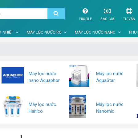
PROFILE
BÁO GIÁ
TƯ VẤN
 NHIỆT
MÁY LỌC NƯỚC RO
MÁY LỌC NƯỚC NANO
PHỤ 
Máy lọc nước
Máy lọc nước
nano Aquaphor
AquaStar
Máy lọc nước
Máy lọc nước
Hanico
Nanomic