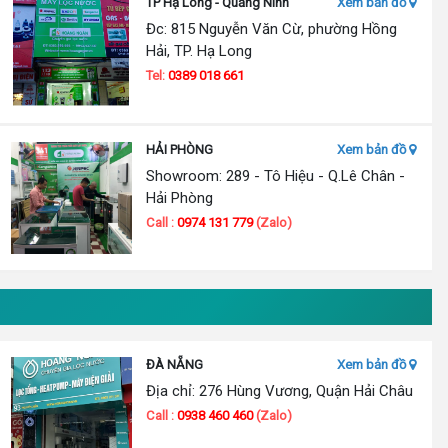
TP Hạ Long - Quảng Ninh
Xem bản đồ
Đc: 815 Nguyễn Văn Cừ, phường Hồng
Hải, TP. Hạ Long
Tel:
0389 018 661
HẢI PHÒNG
Xem bản đồ
Showroom: 289 - Tô Hiệu - Q.Lê Chân -
Hải Phòng
Call :
0974 131 779
(Zalo)
ĐÀ NẴNG
Xem bản đồ
Địa chỉ: 276 Hùng Vương, Quận Hải Châu
Call :
0938 460 460
(Zalo)