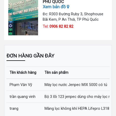
PHÚ QUỐC
Xem bản đồ
Đc: R303 Đường Ruby 3, Shophouse
Bãi Kem, P An Thới, TP Phú Quốc
Tel:
0906 82 82 82
ĐƠN HÀNG GẦN ĐÂY
Tên khách hàng
Tên sản phẩm
Phạm Văn Vỹ
Máy lọc nước Jenpec MIX 5000 có tủ
trần quang vinh
Bộ 3 lõi 123 jenpec dùng cho máy lọc nướ
trang
Màng lọc không khí HEPA Lifepro L318-AZ