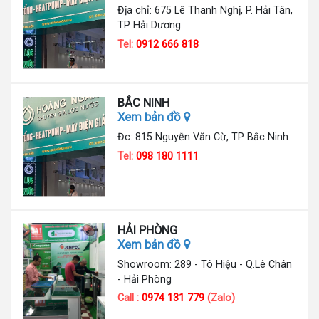
Địa chỉ: 675 Lê Thanh Nghị, P. Hải Tân,
TP Hải Dương
Tel:
0912 666 818
BẮC NINH
Xem bản đồ
Đc: 815 Nguyễn Văn Cừ, TP Bắc Ninh
Tel:
098 180 1111
HẢI PHÒNG
Xem bản đồ
Showroom: 289 - Tô Hiệu - Q.Lê Chân
- Hải Phòng
Call :
0974 131 779
(Zalo)