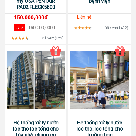
mỹ USA PENTAIR
bệnh viện
PA02 FLECK5800
150,000,000đ
Liên hệ
160,000,000đ
-7%
Đã xem(1402)
Đã xem(122)
Hệ thống xử lý nước
Hệ thống xử lý nước
lọc thô lọc tổng cho
lọc thô, lọc tổng cho
tòa nhà, chung cư
trường học