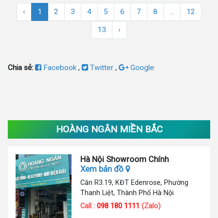
‹
1
2
3
4
5
6
7
8
...
12
13
›
Chia sẻ:
Facebook
,
Twitter
,
Google
HOÀNG NGÂN MIỀN BẮC
Hà Nội Showroom Chính
Xem bản đồ
Căn R3.19, KĐT Edenrose, Phường
Thanh Liệt, Thành Phố Hà Nội
Call :
098 180 1111
(Zalo)