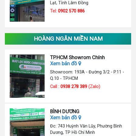
Lạt, Tỉnh Lâm Đồng
Tel:
0902 570 886
HOÀNG NGÂN MIỀN NAM
TP.HCM Showrom Chính
Xem bản đồ
Showroom: 193A - Đường 3/2 - P.11 -
Q.10 - TP.HCM
Call :
0938 278 389
(Zalo)
BÌNH DƯƠNG
Xem bản đồ
Đc: 743 Huỳnh Văn Lũy, Phường Bình
Dương, TP Hồ Chí Minh