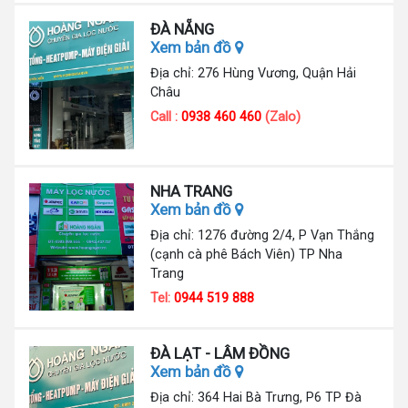
ĐÀ NẴNG
Xem bản đồ
Địa chỉ: 276 Hùng Vương, Quận Hải
Châu
Call :
0938 460 460
(Zalo)
NHA TRANG
Xem bản đồ
Địa chỉ: 1276 đường 2/4, P Vạn Thắng
(cạnh cà phê Bách Viên) TP Nha
Trang
Tel:
0944 519 888
ĐÀ LẠT - LÂM ĐỒNG
Xem bản đồ
Địa chỉ: 364 Hai Bà Trưng, P6 TP Đà