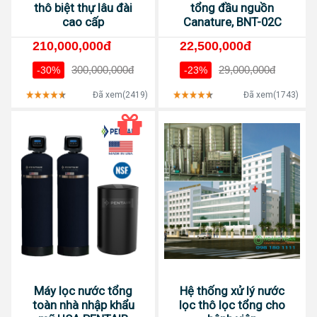
thô biệt thự lâu đài
tổng đầu nguồn
cao cấp
Canature, BNT-02C
210,000,000đ
22,500,000đ
300,000,000đ
29,000,000đ
-30%
-23%
Đã xem(2419)
Đã xem(1743)
Máy lọc nước tổng
Hệ thống xử lý nước
toàn nhà nhập khẩu
lọc thô lọc tổng cho