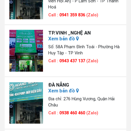
viên Hội An) - P Lam Sơn - TP Thanh
Hoá
Call :
0941 359 836
(Zalo)
TP.VINH _NGHỆ AN
Xem bản đồ
Số: 58A Phạm Đình Toái - Phường Hà
Huy Tập - TP Vinh
Call :
0943 437 137
(Zalo)
ĐÀ NẴNG
Xem bản đồ
Địa chỉ: 276 Hùng Vương, Quận Hải
Châu
Call :
0938 460 460
(Zalo)