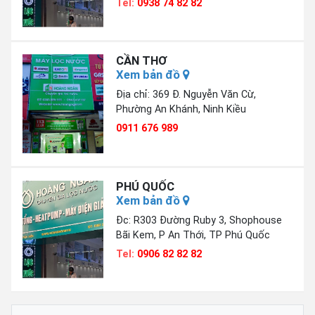
Tel:
0938 74 82 82
CẦN THƠ
Xem bản đồ
Địa chỉ: 369 Đ. Nguyễn Văn Cừ,
Phường An Khánh, Ninh Kiều
0911 676 989
PHÚ QUỐC
Xem bản đồ
Đc: R303 Đường Ruby 3, Shophouse
Bãi Kem, P An Thới, TP Phú Quốc
Tel:
0906 82 82 82