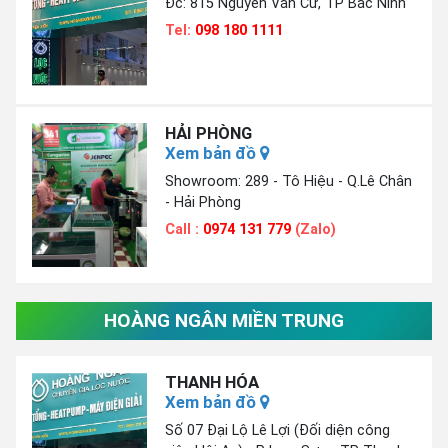
Đc: 815 Nguyễn Văn Cừ, TP Bắc Ninh
Tel:
098 180 1111
HẢI PHÒNG
Xem bản đồ
Showroom: 289 - Tô Hiệu - Q.Lê Chân
- Hải Phòng
Call :
0974 131 779
(Zalo)
HOÀNG NGÂN MIỀN TRUNG
THANH HÓA
Xem bản đồ
Số 07 Đại Lộ Lê Lợi (Đối diện công