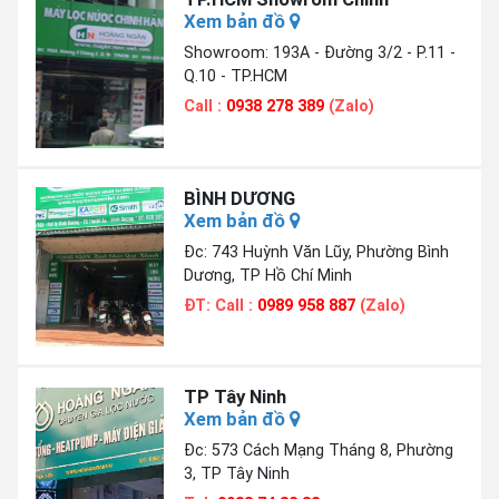
Xem bản đồ
Showroom: 193A - Đường 3/2 - P.11 -
Q.10 - TP.HCM
Call :
0938 278 389
(Zalo)
BÌNH DƯƠNG
Xem bản đồ
Đc: 743 Huỳnh Văn Lũy, Phường Bình
Dương, TP Hồ Chí Minh
ĐT: Call :
0989 958 887
(Zalo)
TP Tây Ninh
Xem bản đồ
Đc: 573 Cách Mạng Tháng 8, Phường
3, TP Tây Ninh