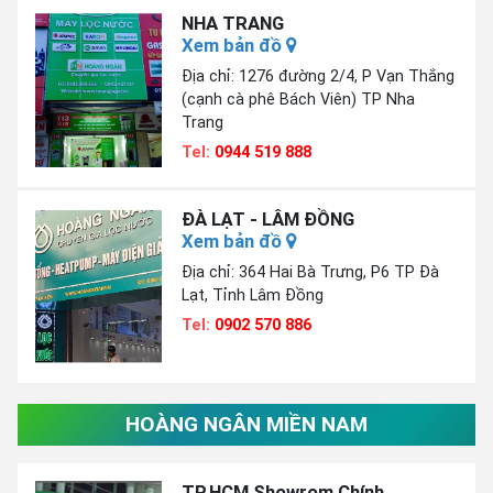
NHA TRANG
Xem bản đồ
Địa chỉ: 1276 đường 2/4, P Vạn Thắng
(cạnh cà phê Bách Viên) TP Nha
Trang
Tel:
0944 519 888
ĐÀ LẠT - LÂM ĐỒNG
Xem bản đồ
Địa chỉ: 364 Hai Bà Trưng, P6 TP Đà
Lạt, Tỉnh Lâm Đồng
Tel:
0902 570 886
HOÀNG NGÂN MIỀN NAM
TP.HCM Showrom Chính