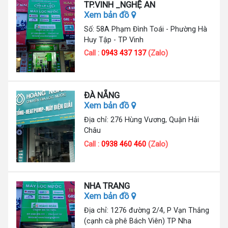
TP.VINH _NGHỆ AN
Xem bản đồ
Số: 58A Phạm Đình Toái - Phường Hà
Huy Tập - TP Vinh
Call :
0943 437 137
(Zalo)
ĐÀ NẴNG
Xem bản đồ
Địa chỉ: 276 Hùng Vương, Quận Hải
Châu
Call :
0938 460 460
(Zalo)
NHA TRANG
Xem bản đồ
Địa chỉ: 1276 đường 2/4, P Vạn Thắng
(cạnh cà phê Bách Viên) TP Nha