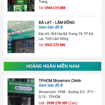
Trang
Tel:
0944 519 888
ĐÀ LẠT - LÂM ĐỒNG
Xem bản đồ
Địa chỉ: 364 Hai Bà Trưng, P6 TP Đà
Lạt, Tỉnh Lâm Đồng
Tel:
0902 570 886
HOÀNG NGÂN MIỀN NAM
TP.HCM Showrom Chính
Xem bản đồ
Showroom: 193A - Đường 3/2 - P.11 -
Q.10 - TP.HCM
Call :
0938 278 389
(Zalo)