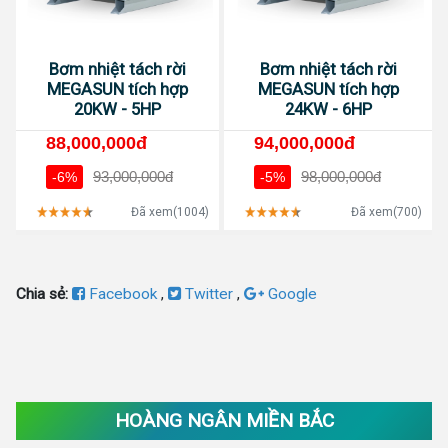
Bơm nhiệt tách rời
Bơm nhiệt tách rời
MEGASUN tích hợp
MEGASUN tích hợp
20KW - 5HP
24KW - 6HP
88,000,000đ
94,000,000đ
93,000,000đ
98,000,000đ
-6%
-5%
Đã xem(1004)
Đã xem(700)
Chia sẻ:
Facebook
,
Twitter
,
Google
HOÀNG NGÂN MIỀN BẮC