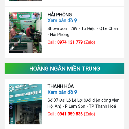
HẢI PHÒNG
Xem bản đồ
Showroom: 289 - Tô Hiệu - Q.Lê Chân
- Hải Phòng
Call :
0974 131 779
(Zalo)
HOÀNG NGÂN MIỀN TRUNG
THANH HÓA
Xem bản đồ
Số 07 Đại Lộ Lê Lợi (Đối diện công viên
Hội An) - P Lam Sơn - TP Thanh Hoá
Call :
0941 359 836
(Zalo)