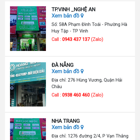
TP.VINH _NGHỆ AN
Xem bản đồ
Số: 58A Phạm Đình Toái - Phường Hà
Huy Tập - TP Vinh
Call :
0943 437 137
(Zalo)
ĐÀ NẴNG
Xem bản đồ
Địa chỉ: 276 Hùng Vương, Quận Hải
Châu
Call :
0938 460 460
(Zalo)
NHA TRANG
Xem bản đồ
Địa chỉ: 1276 đường 2/4, P Vạn Thắng