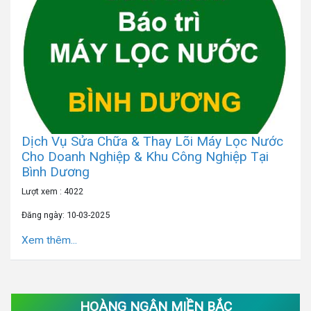
Dịch Vụ Sửa Chữa & Thay Lõi Máy Lọc Nước
Cho Doanh Nghiệp & Khu Công Nghiệp Tại
Bình Dương
Lượt xem : 4022
Đăng ngày: 10-03-2025
Xem thêm...
HOÀNG NGÂN MIỀN BẮC