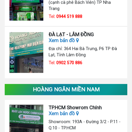
(cạnh cà phê Bách Viên) TP Nha
Trang
Tel:
0944 519 888
ĐÀ LẠT - LÂM ĐỒNG
Xem bản đồ
Địa chỉ: 364 Hai Bà Trưng, P6 TP Đà
Lạt, Tỉnh Lâm Đồng
Tel:
0902 570 886
HOÀNG NGÂN MIỀN NAM
TP.HCM Showrom Chính
Xem bản đồ
Showroom: 193A - Đường 3/2 - P.11 -
Q.10 - TP.HCM