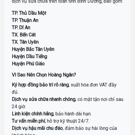
dịch vụ sửa chữa trên toàn tỉnh Bình Dương, bao gồm:
TP. Thủ Dầu Một
TP. Thuận An
TP. Dĩ An
TX. Bến Cát
TX. Tân Uyên
Huyện Bắc Tân Uyên
Huyện Dầu Tiếng
Huyện Phú Giáo
Vì Sao Nên Chọn Hoàng Ngân?
Ký hợp đồng bảo trì rõ ràng
, xuất hóa đơn VAT đầy
đủ.
Dịch vụ sửa chữa nhanh chóng
, có mặt tận nơi chỉ sau
24 giờ.
Linh kiện chính hãng
, bảo hành dài hạn.
Tư vấn miễn phí
, hỗ trợ kỹ thuật 24/7.
Dịch vụ hậu mãi chu đáo
, đảm bảo sự hài lòng của