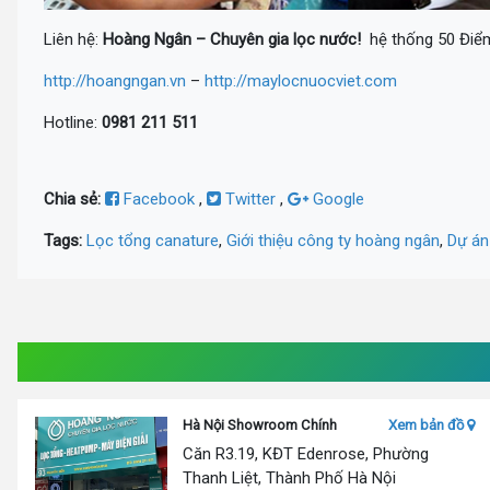
Liên hệ:
Hoàng Ngân – Chuyên gia lọc nước!
hệ thống 50 Điểm
http://hoangngan.vn
–
http://maylocnuocviet.com
Hotline:
0981 211 511
Chia sẻ:
Facebook
,
Twitter
,
Google
Tags:
Lọc tổng canature
,
Giới thiệu công ty hoàng ngân
,
Dự án
Hà Nội Showroom Chính
Xem bản đồ
Căn R3.19, KĐT Edenrose, Phường
Thanh Liệt, Thành Phố Hà Nội