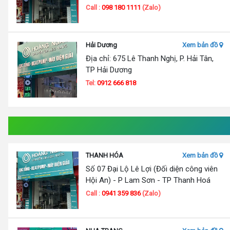
Call :
098 180 1111
(Zalo)
Hải Dương
Xem bản đồ
Địa chỉ: 675 Lê Thanh Nghị, P. Hải Tân,
TP Hải Dương
Tel:
0912 666 818
THANH HÓA
Xem bản đồ
Số 07 Đại Lộ Lê Lợi (Đối diện công viên
Hội An) - P Lam Sơn - TP Thanh Hoá
Call :
0941 359 836
(Zalo)