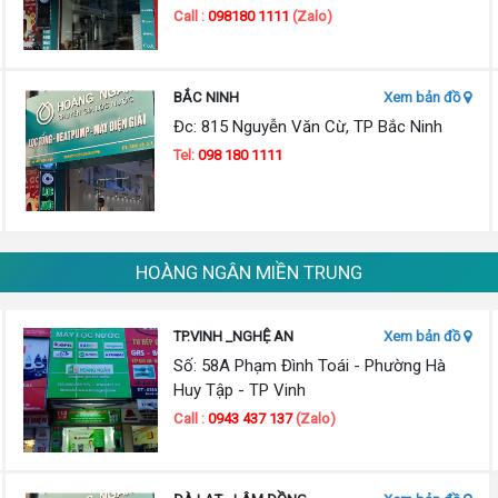
Call :
098180 1111
(Zalo)
BẮC NINH
Xem bản đồ
Đc: 815 Nguyễn Văn Cừ, TP Bắc Ninh
Tel:
098 180 1111
HOÀNG NGÂN MIỀN TRUNG
TP.VINH _NGHỆ AN
Xem bản đồ
Số: 58A Phạm Đình Toái - Phường Hà
Huy Tập - TP Vinh
Call :
0943 437 137
(Zalo)