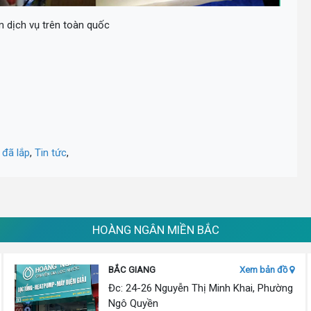
 dịch vụ trên toàn quốc
 đã lắp
,
Tin tức
,
HOÀNG NGÂN MIỀN BẮC
BẮC GIANG
Xem bản đồ
Đc: 24-26 Nguyễn Thị Minh Khai, Phường
Ngô Quyền