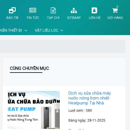
0
BẢO TRÌ
TIN TỨC
TẠP CHÍ
SITEMAP
LIÊN HỆ
GIỎ HÀNG
KIỆN THIẾT BỊ
VẬT LIỆU LỌC
CÙNG CHUYÊN MỤC
Dịch vụ sửa chữa máy
nước nóng bơm nhiệt
Heatpump Tại Nhà
Lượt xem : 580
Đăng ngày: 28-11-2025