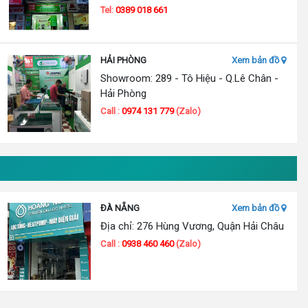
Tel:
0389 018 661
HẢI PHÒNG
Xem bản đồ
Showroom: 289 - Tô Hiệu - Q.Lê Chân -
Hải Phòng
Call :
0974 131 779
(Zalo)
ĐÀ NẴNG
Xem bản đồ
Địa chỉ: 276 Hùng Vương, Quận Hải Châu
Call :
0938 460 460
(Zalo)