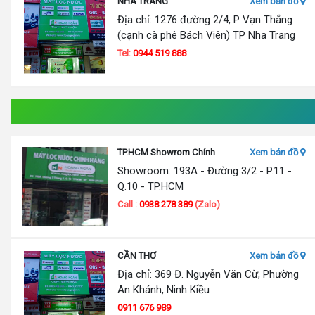
NHA TRANG
Xem bản đồ
Địa chỉ: 1276 đường 2/4, P Vạn Thắng
(cạnh cà phê Bách Viên) TP Nha Trang
Tel:
0944 519 888
TP.HCM Showrom Chính
Xem bản đồ
Showroom: 193A - Đường 3/2 - P.11 -
Q.10 - TP.HCM
Call :
0938 278 389
(Zalo)
CẦN THƠ
Xem bản đồ
Địa chỉ: 369 Đ. Nguyễn Văn Cừ, Phường
An Khánh, Ninh Kiều
0911 676 989