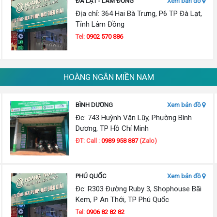
ĐÀ LẠT - LÂM ĐỒNG
Xem bản đồ
Địa chỉ: 364 Hai Bà Trưng, P6 TP Đà Lạt,
Tỉnh Lâm Đồng
Tel:
0902 570 886
HOÀNG NGÂN MIỀN NAM
BÌNH DƯƠNG
Xem bản đồ
Đc: 743 Huỳnh Văn Lũy, Phường Bình
Dương, TP Hồ Chí Minh
ĐT: Call :
0989 958 887
(Zalo)
PHÚ QUỐC
Xem bản đồ
Đc: R303 Đường Ruby 3, Shophouse Bãi
Kem, P An Thới, TP Phú Quốc
Tel:
0906 82 82 82