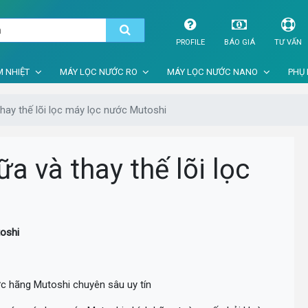
PROFILE
BÁO GIÁ
TƯ VẤN
 NHIỆT
MÁY LỌC NƯỚC RO
MÁY LỌC NƯỚC NANO
PHỤ 
thay thế lõi lọc máy lọc nước Mutoshi
a và thay thế lõi lọc
toshi
ớc hãng Mutoshi chuyên sâu uy tín